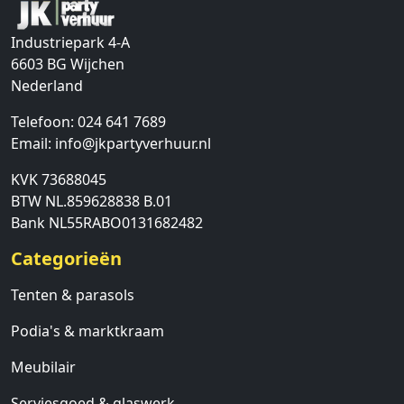
Industriepark 4-A
6603 BG
Wijchen
Nederland
Telefoon:
024 641 7689
Email:
info@jkpartyverhuur.nl
KVK 73688045
BTW NL.859628838 B.01
Bank NL55RABO0131682482
Categorieën
Tenten & parasols
Podia's & marktkraam
Meubilair
Serviesgoed & glaswerk