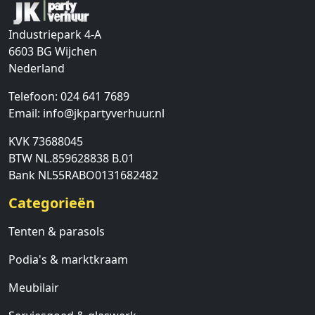
Industriepark 4-A
6603 BG
Wijchen
Nederland
Telefoon:
024 641 7689
Email:
info@jkpartyverhuur.nl
KVK 73688045
BTW NL.859628838 B.01
Bank NL55RABO0131682482
Categorieën
Tenten & parasols
Podia's & marktkraam
Meubilair