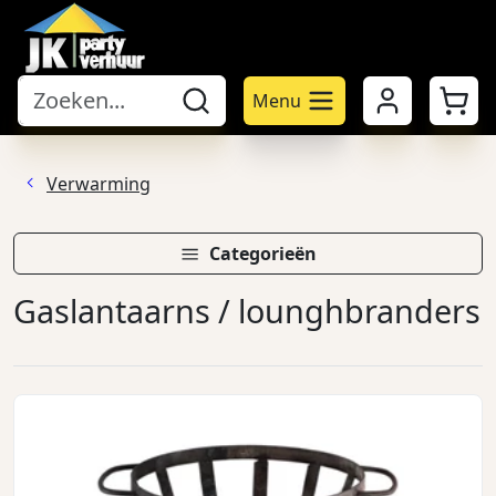
Mijn account
Winke
Menu
Verwarming
Categorieën
Gaslantaarns / lounghbranders