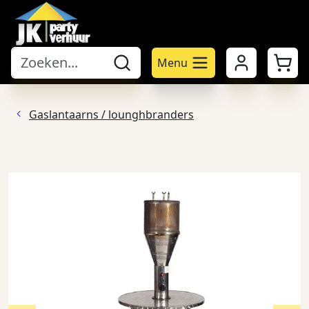
Mijn account
Winke
Menu
Gaslantaarns / lounghbranders