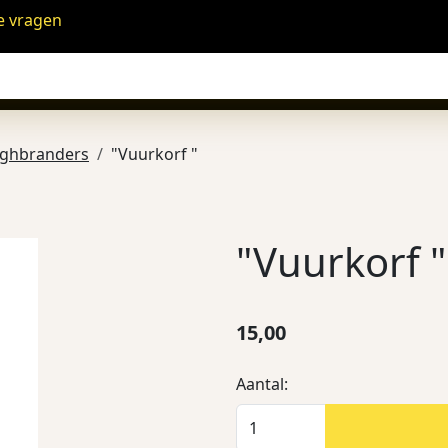
e vragen
nghbranders
"Vuurkorf "
"Vuurkorf "
15,00
Aantal: