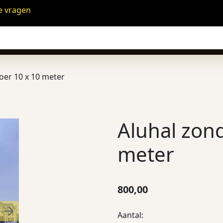
e vragen
oer 10 x 10 meter
Aluhal zond
meter
800,00
Aantal:
Next