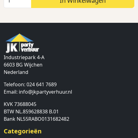
In Winkelwagen
Industriepark 4-A
6603 BG
Wijchen
Nederland
Telefoon:
024 641 7689
Email:
info@jkpartyverhuur.nl
KVK 73688045
BTW NL.859628838 B.01
Bank NL55RABO0131682482
Categorieën