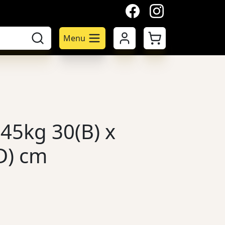
facebook
instagram
Mijn account
Winkelwagen
Menu
 45kg 30(B) x
D) cm