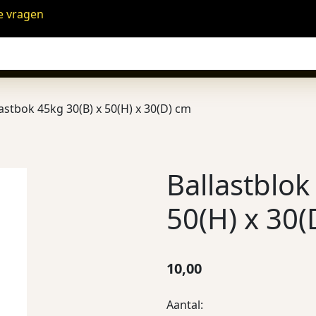
e vragen
lastbok 45kg 30(B) x 50(H) x 30(D) cm
Ballastblok
50(H) x 30(
10,00
Aantal: