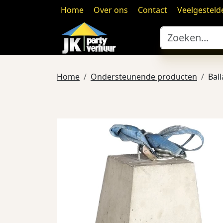
Home
Over ons
Contact
Veelgesteld
Home
Ondersteunende producten
Bal