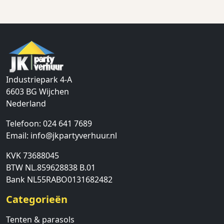
Industriepark 4-A
6603 BG
Wijchen
Nederland
Telefoon:
024 641 7689
Email:
info@jkpartyverhuur.nl
KVK 73688045
BTW NL.859628838 B.01
Bank NL55RABO0131682482
Categorieën
Tenten & parasols