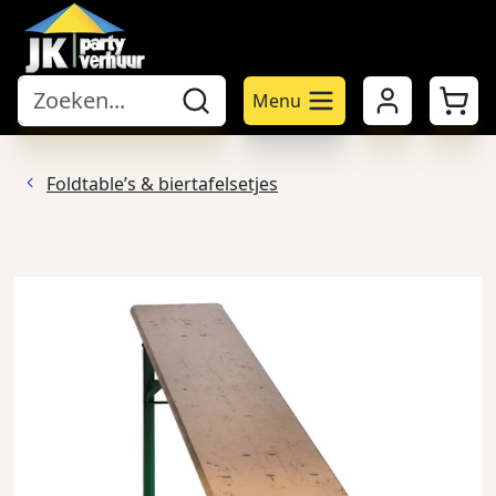
Mijn account
Winke
Menu
Foldtable’s & biertafelsetjes