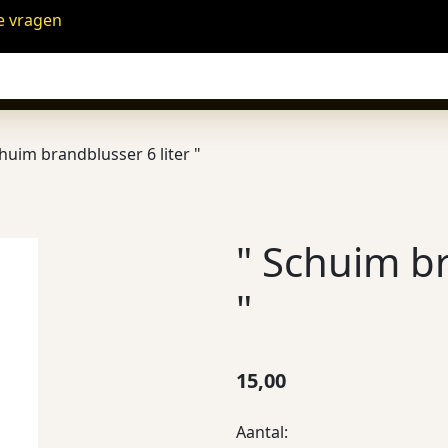
e vragen
huim brandblusser 6 liter "
" Schuim br
"
15,00
Aantal: