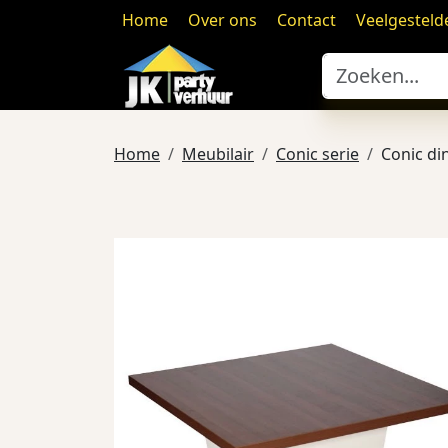
Home
Over ons
Contact
Veelgesteld
Home
Meubilair
Conic serie
Conic di