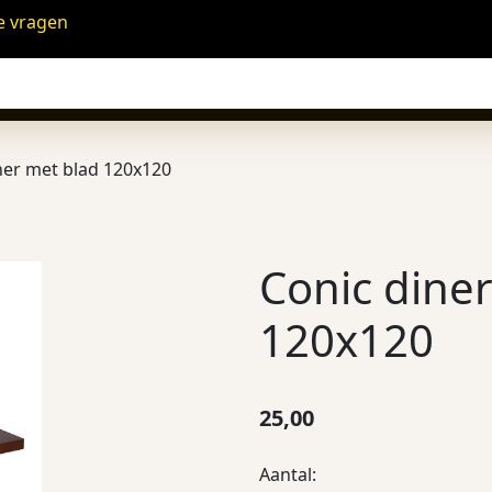
e vragen
ner met blad 120x120
Conic dine
120x120
25,00
Aantal: