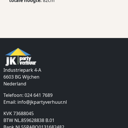
totale hoogte:
82cm
Industriepark 4-A
6603 BG
Wijchen
Nederland
Telefoon:
024 641 7689
Email:
info@jkpartyverhuur.nl
KVK 73688045
BTW NL.859628838 B.01
Bank NL55RABO0131682482