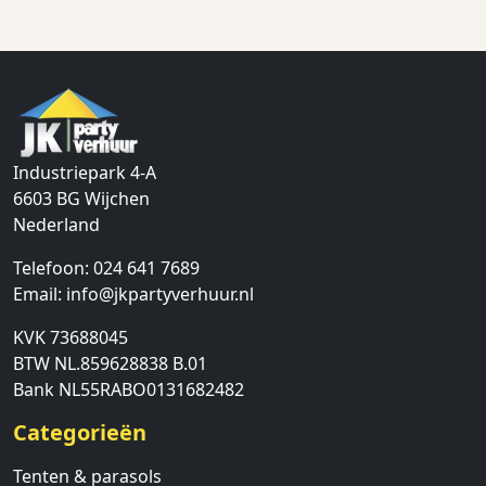
Industriepark 4-A
6603 BG
Wijchen
Nederland
Telefoon:
024 641 7689
Email:
info@jkpartyverhuur.nl
KVK 73688045
BTW NL.859628838 B.01
Bank NL55RABO0131682482
Categorieën
Tenten & parasols