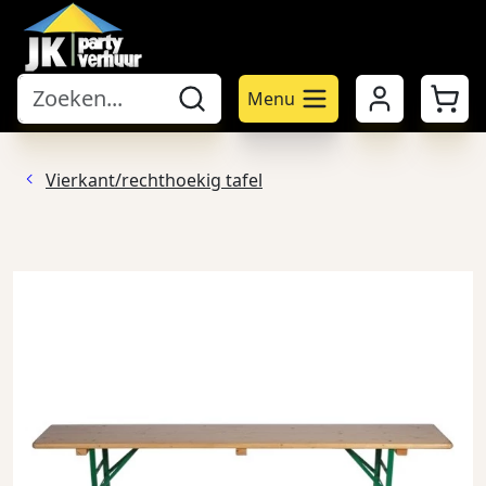
Mijn account
Winke
Menu
Vierkant/rechthoekig tafel