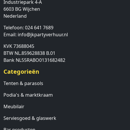
Industriepark 4-A
6603 BG
Wijchen
Nederland
Telefoon:
024 641 7689
Email:
info@jkpartyverhuur.nl
KVK 73688045
BTW NL.859628838 B.01
Bank NL55RABO0131682482
Categorieën
Tenten & parasols
Podia's & marktkraam
Meubilair
Serviesgoed & glaswerk
Bar producten