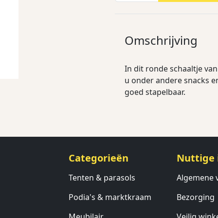
Omschrijving
In dit ronde schaaltje va
u onder andere snacks en
goed stapelbaar.
Categorieën
Nuttige 
Tenten & parasols
Algemene 
Podia's & marktkraam
Bezorging
Meubilair
Veilig wink