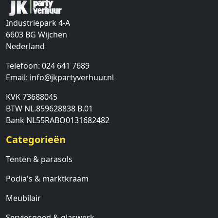
Industriepark 4-A
6603 BG
Wijchen
Nederland
Telefoon:
024 641 7689
Email:
info@jkpartyverhuur.nl
KVK 73688045
BTW NL.859628838 B.01
Bank NL55RABO0131682482
Categorieën
Tenten & parasols
Podia's & marktkraam
Meubilair
Serviesgoed & glaswerk