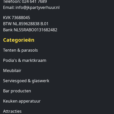
Telefoon:
024 641 7689
Email:
info@jkpartyverhuur.nl
KVK 73688045
BTW NL.859628838 B.01
Bank NL55RABO0131682482
Categorieën
Tenten & parasols
Podia's & marktkraam
Meubilair
Serviesgoed & glaswerk
Bar producten
Keuken apperatuur
Attracties