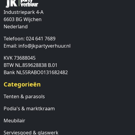
Industriepark 4-A
6603 BG
Wijchen
Nederland
Telefoon:
024 641 7689
Email:
info@jkpartyverhuur.nl
KVK 73688045
BTW NL.859628838 B.01
Bank NL55RABO0131682482
Categorieën
Tenten & parasols
Podia's & marktkraam
Meubilair
Serviesgoed & glaswerk