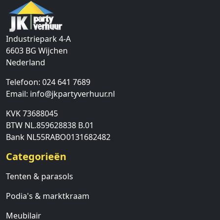
Industriepark 4-A
6603 BG
Wijchen
Nederland
Telefoon:
024 641 7689
Email:
info@jkpartyverhuur.nl
KVK 73688045
BTW NL.859628838 B.01
Bank NL55RABO0131682482
Categorieën
Tenten & parasols
Podia's & marktkraam
Meubilair