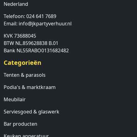
Nederland
Telefoon:
024 641 7689
Email:
info@jkpartyverhuur.nl
KVK 73688045
BTW NL.859628838 B.01
Bank NL55RABO0131682482
Categorieën
Tenten & parasols
Podia's & marktkraam
Meubilair
Serviesgoed & glaswerk
Bar producten
Keuken apperatuur