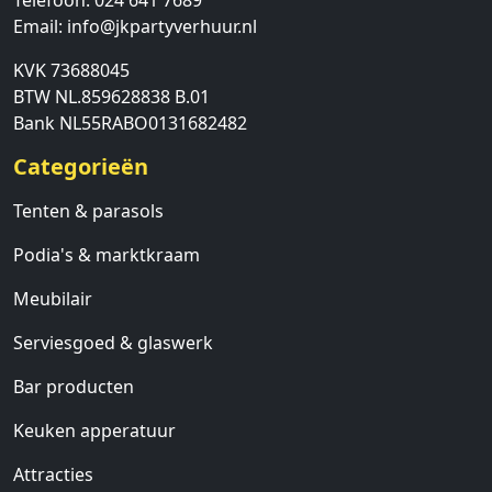
Telefoon:
024 641 7689
Email:
info@jkpartyverhuur.nl
KVK 73688045
BTW NL.859628838 B.01
Bank NL55RABO0131682482
Categorieën
Tenten & parasols
Podia's & marktkraam
Meubilair
Serviesgoed & glaswerk
Bar producten
Keuken apperatuur
Attracties