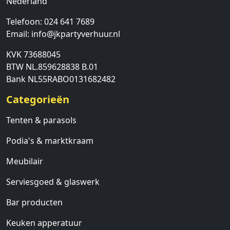
Nederland
Telefoon:
024 641 7689
Email:
info@jkpartyverhuur.nl
KVK 73688045
BTW NL.859628838 B.01
Bank NL55RABO0131682482
Categorieën
Tenten & parasols
Podia's & marktkraam
Meubilair
Serviesgoed & glaswerk
Bar producten
Keuken apperatuur