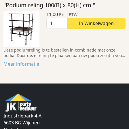
"Podium reling 100(B) x 80(H) cm "
11,00
Excl. BTW
In Winkelwagen
Deze podiumreling is te bestellen in combinatie met onze
podia. Door deze reling te plaatsen aan uw podia zorgt u voor
een stukje extra veiligheid, zodat mensen er niet af kunnen
Meer informatie
vallen.
Industriepark 4-A
6603 BG
Wijchen