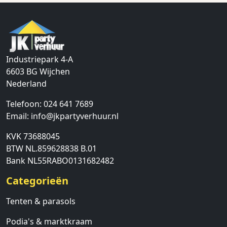
Industriepark 4-A
6603 BG
Wijchen
Nederland
Telefoon:
024 641 7689
Email:
info@jkpartyverhuur.nl
KVK 73688045
BTW NL.859628838 B.01
Bank NL55RABO0131682482
Categorieën
Tenten & parasols
Podia's & marktkraam