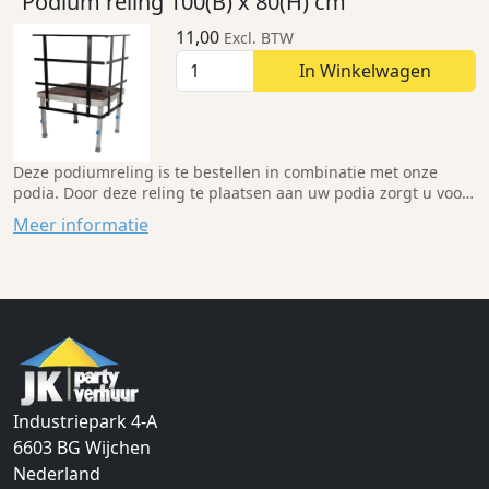
"Podium reling 100(B) x 80(H) cm "
11,00
Excl. BTW
In Winkelwagen
Deze podiumreling is te bestellen in combinatie met onze
podia. Door deze reling te plaatsen aan uw podia zorgt u voor
een stukje extra veiligheid, zodat mensen er niet af kunnen
Meer informatie
vallen.
Industriepark 4-A
6603 BG
Wijchen
Nederland