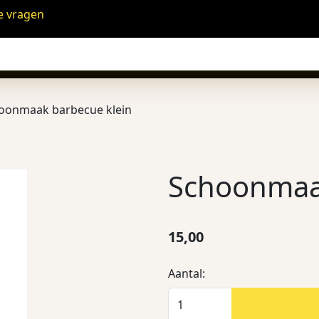
e vragen
oonmaak barbecue klein
Schoonmaak
15,00
Aantal: