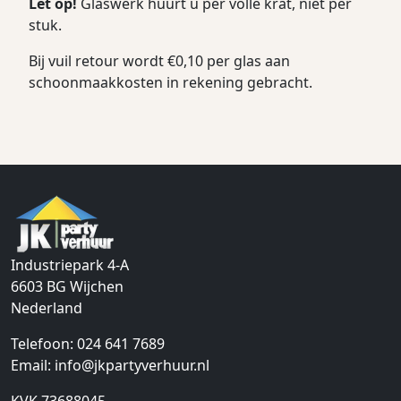
Let op!
Glaswerk huurt u per volle krat, niet per
stuk.
Bij vuil retour wordt €0,10 per glas aan
schoonmaakkosten in rekening gebracht.
Industriepark 4-A
6603 BG
Wijchen
Nederland
Telefoon:
024 641 7689
Email:
info@jkpartyverhuur.nl