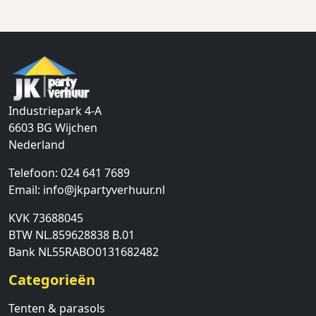
Industriepark 4-A
6603 BG
Wijchen
Nederland
Telefoon:
024 641 7689
Email:
info@jkpartyverhuur.nl
KVK 73688045
BTW NL.859628838 B.01
Bank NL55RABO0131682482
Categorieën
Tenten & parasols