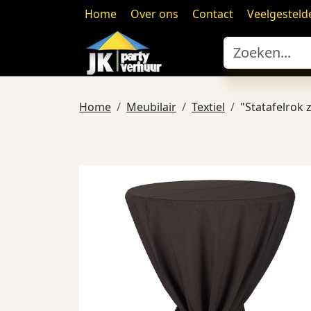
Home
Over ons
Contact
Veelgesteld
Home
Meubilair
Textiel
"Statafelrok 