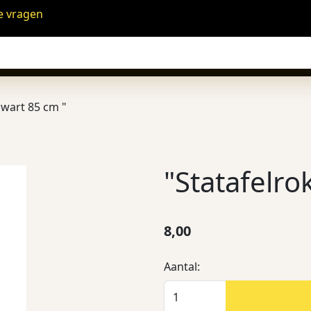
e vragen
zwart 85 cm "
"Statafelro
8,00
Aantal: