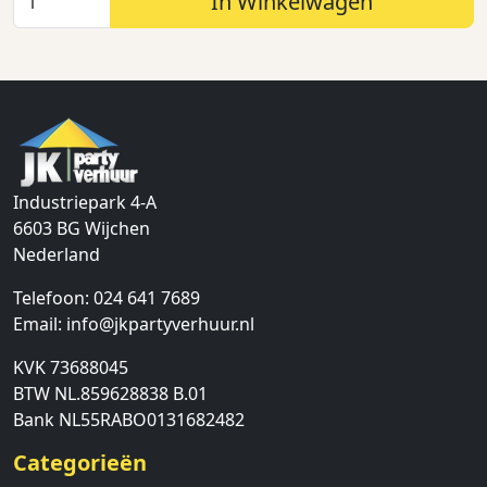
In Winkelwagen
Industriepark 4-A
6603 BG
Wijchen
Nederland
Telefoon:
024 641 7689
Email:
info@jkpartyverhuur.nl
KVK 73688045
BTW NL.859628838 B.01
Bank NL55RABO0131682482
Categorieën