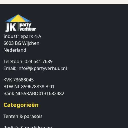
Industriepark 4-A
6603 BG
Wijchen
Nederland
Telefoon:
024 641 7689
Email:
info@jkpartyverhuur.nl
KVK 73688045
BTW NL.859628838 B.01
Bank NL55RABO0131682482
Categorieën
Tenten & parasols
Podia's & marktkraam