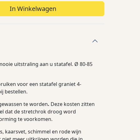
In Winkelwagen
ooie uitstraling aan u statafel. Ø 80-85
uiken voor een statafel graniet 4-
ij bestellen.
t gewassen te worden
.
Deze kosten zitten
wel dat de stretchrok droog word
vorming te voorkomen.
, kaarsvet, schimmel en rode wijn
er niet meer uitkrijgen worden die in