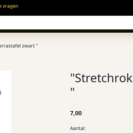
e vragen
errastafel zwart "
"Stretchrok
"
7,00
Aantal: