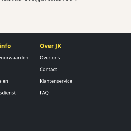
info
Over JK
voorwaarden
Over ons
Contact
elen
Klantenservice
sdienst
FAQ