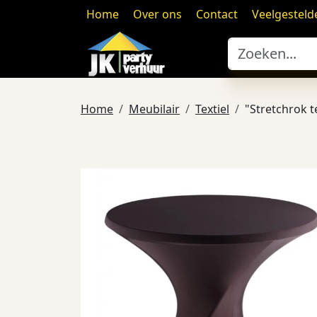
Home
Over ons
Contact
Veelgesteld
Home
Meubilair
Textiel
"Stretchrok t