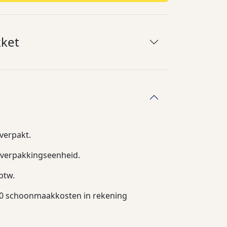
kket
 verpakt.
r verpakkingseenheid.
 btw.
0,10 schoonmaakkosten in rekening