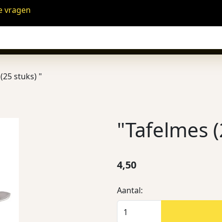
e vragen
(25 stuks) "
"Tafelmes (
4,50
Aantal: