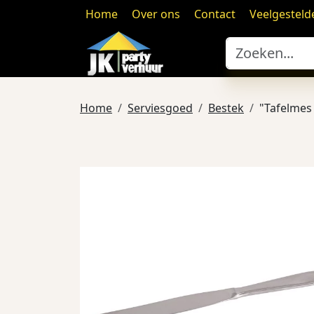
Home
Over ons
Contact
Veelgesteld
Home
Serviesgoed
Bestek
"Tafelmes 