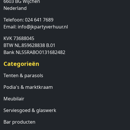
6603 BG
Wijchen
Nederland
Telefoon:
024 641 7689
Email:
info@jkpartyverhuur.nl
KVK 73688045
BTW NL.859628838 B.01
Bank NL55RABO0131682482
Categorieën
Tenten & parasols
Podia's & marktkraam
Meubilair
Serviesgoed & glaswerk
Bar producten