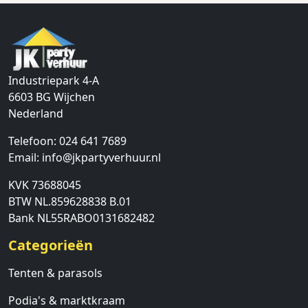
Industriepark 4-A
6603 BG
Wijchen
Nederland
Telefoon:
024 641 7689
Email:
info@jkpartyverhuur.nl
KVK 73688045
BTW NL.859628838 B.01
Bank NL55RABO0131682482
Categorieën
Tenten & parasols
Podia's & marktkraam