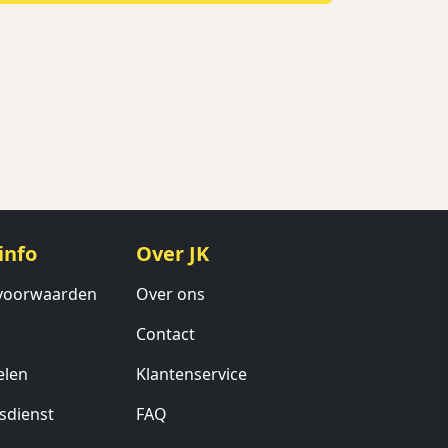
info
Over JK
voorwaarden
Over ons
Contact
elen
Klantenservice
sdienst
FAQ