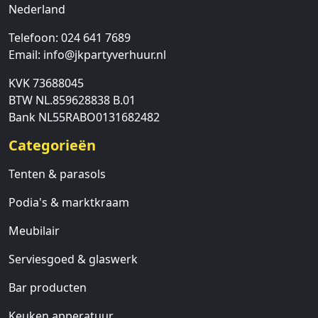
Nederland
Telefoon:
024 641 7689
Email:
info@jkpartyverhuur.nl
KVK 73688045
BTW NL.859628838 B.01
Bank NL55RABO0131682482
Categorieën
Tenten & parasols
Podia's & marktkraam
Meubilair
Serviesgoed & glaswerk
Bar producten
Keuken apperatuur