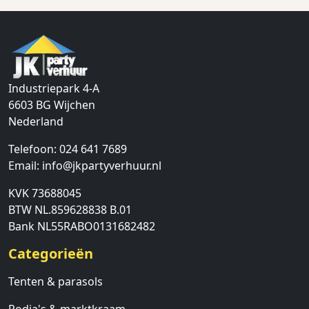
Industriepark 4-A
6603 BG
Wijchen
Nederland
Telefoon:
024 641 7689
Email:
info@jkpartyverhuur.nl
KVK 73688045
BTW NL.859628838 B.01
Bank NL55RABO0131682482
Categorieën
Tenten & parasols