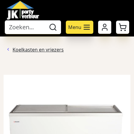
Mijn account
Winke
Menu
Koelkasten en vriezers