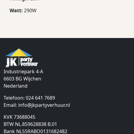
Watt:
290W
Industriepark 4-A
6603 BG
Wijchen
Nederland
Telefoon:
024 641 7689
Email:
info@jkpartyverhuur.nl
KVK 73688045
BTW NL.859628838 B.01
Bank NL55RABO0131682482