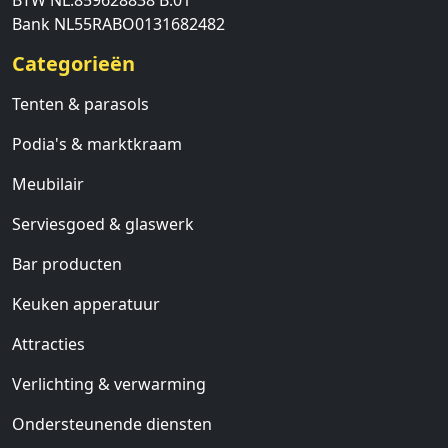
BTW NL.859628838 B.01
Bank NL55RABO0131682482
Categorieën
Tenten & parasols
Podia's & marktkraam
Meubilair
Serviesgoed & glaswerk
Bar producten
Keuken apperatuur
Attracties
Verlichting & verwarming
Ondersteunende diensten